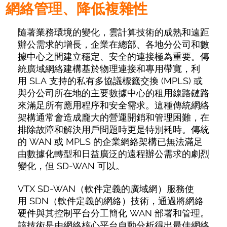
網絡管理、降低複雜性
隨著業務環境的變化，雲計算技術的成熟和遠距
辦公需求的增長，企業在總部、各地分公司和數
據中心之間建立穩定、安全的連接極為重要。傳
統廣域網絡建構基於物理連接和專用帶寬，利
用 SLA 支持的私有多協議標籤交換 (MPLS) 或
與分公司所在地的主要數據中心的租用線路鏈路
來滿足所有應用程序和安全需求。這種傳統網絡
架構通常會造成龐大的營運開銷和管理困難，在
排除故障和解決用戶問題時更是特別耗時。傳統
的 WAN 或 MPLS 的企業網絡架構已無法滿足
由數據化轉型和日益廣泛的遠程辦公需求的劇烈
變化，但 SD-WAN 可以。
VTX SD-WAN（軟件定義的廣域網）服務使
用 SDN（軟件定義的網絡）技術，通過將網絡
硬件與其控制平台分工簡化 WAN 部署和管理。
該技術是由網絡核心平台自動分析得出最佳網絡