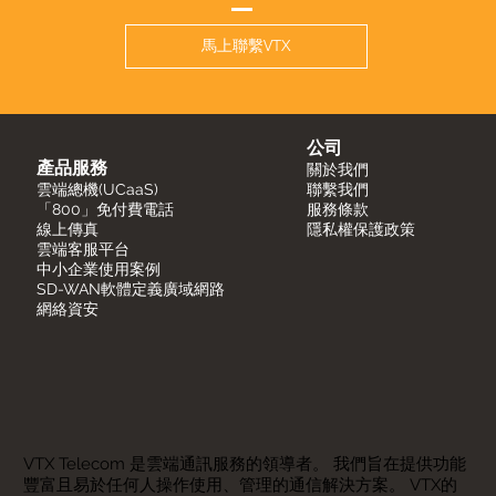
馬上聯繫VTX
公司
產品服務
關於我們
雲端總機(UCaaS)
聯繫我們
「800」免付費電話
服務條款
線上傳真
隱私權保護政策
​雲端客服平台
中小企業使用案例
SD-WAN軟體定義廣域網路
網絡資安
VTX Telecom 是雲端通訊服務的領導者。 我們旨在提供功能
豐富且易於任何人操作使用、管理的通信解決方案。 VTX的